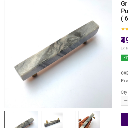
Gr
Pu
( 
₹
Ex T
-1
OV
Pre
Qty